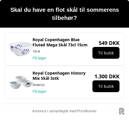
Skal du have en flot skål til sommerens
tilbehør?
Royal Copenhagen Blue
549 DKK
Fluted Mega Skål 73cl 15cm
10-4
Til butik
På lager
Royal Copenhagen History
1.300 DKK
Mix Skål 3stk
Imerco
Til butik
På lager
Annonce i samarbejde med PriceRunner